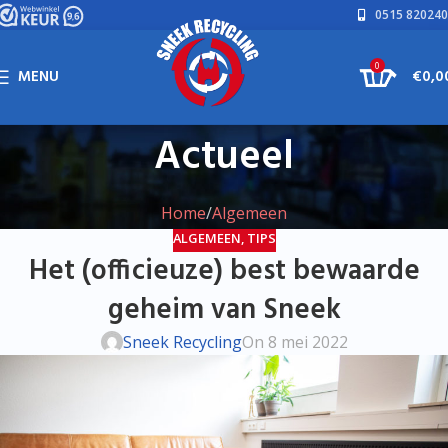
0515 820240
0
MENU
€
0,0
Actueel
Home
Algemeen
ALGEMEEN
,
TIPS
Het (officieuze) best bewaarde
geheim van Sneek
Sneek Recycling
On 8 mei 2022