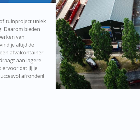
of tuinproject uniek
ng. Daarom bieden
werken van
ind je altijd de
 een afvalcontainer
jdraagt aan lagere
ervoor dat jij je
 succesvol afronden!