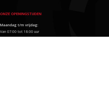
ONZE OPENINGSTIJDEN
Maandag t/m vrijdag:
Van 07:00 tot 18:00 uur
Zaterdag:
Van 08:00 tot 12:00 uur
Tussen 12:30 en 13:00 uur zijn
wij gesloten.
Sneek Recycling
2026