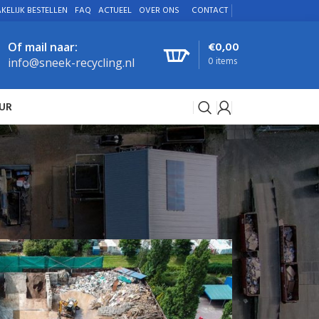
KELIJK BESTELLEN
FAQ
ACTUEEL
OVER ONS
CONTACT
€
0,00
Of mail naar:
0
items
info@sneek-recycling.nl
UR