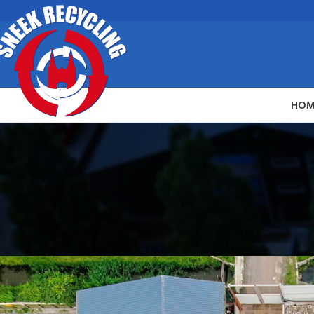
HOM
ALGEME
Afvalkale
Geplaatst door
Sneek