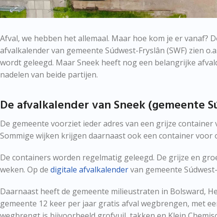
Afval, we hebben het allemaal. Maar hoe kom je er vanaf? D
afvalkalender van gemeente Súdwest-Fryslân (SWF) zien o.a
wordt geleegd. Maar Sneek heeft nog een belangrijke afval
nadelen van beide partijen.
De afvalkalender van Sneek (gemeente S
De gemeente voorziet ieder adres van een grijze container v
Sommige wijken krijgen daarnaast ook een container voor 
De containers worden regelmatig geleegd. De grijze en gro
weken. Op de
digitale afvalkalender
van gemeente Súdwest-Fr
Daarnaast heeft de gemeente milieustraten in Bolsward, 
gemeente 12 keer per jaar gratis afval wegbrengen, met ee
wegbrengt is bijvoorbeeld grofvuil, takken en Klein Chemisch