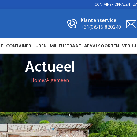
CONTAINER OPHALEN
ZA
Klantenservice:
+31(0)515 820240
E
CONTAINER HUREN
MILIEUSTRAAT
AFVALSOORTEN
VERHU
Actueel
Home
Algemeen
EN
,
MILIEU
nder Sneek
 Recycling
On 27 juni 2022