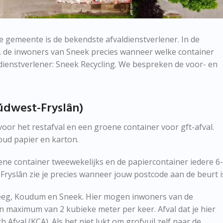
e gemeente is de bekendste afvaldienstverlener. In de
. de inwoners van Sneek precies wanneer welke container
dienstverlener: Sneek Recycling. We bespreken de voor- en
údwest-Fryslân)
oor het restafval en een groene container voor gft-afval.
oud papier en karton.
ene container tweewekelijks en de papiercontainer iedere 6
yslân zie je precies wanneer jouw postcode aan de beurt i
Heeg, Koudum en Sneek. Hier mogen inwoners van de
n maximum van 2 kubieke meter per keer. Afval dat je hier
 Afval (KCA). Als het niet lukt om grofvuil zelf naar de