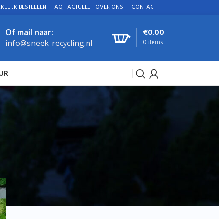
KELIJK BESTELLEN
FAQ
ACTUEEL
OVER ONS
CONTACT
€
0,00
Of mail naar:
0
items
info@sneek-recycling.nl
UR
RECENTE BERICHTEN
Vacature: Commercieel
Medewerker Binnendienst
gezocht
10 juni 2026