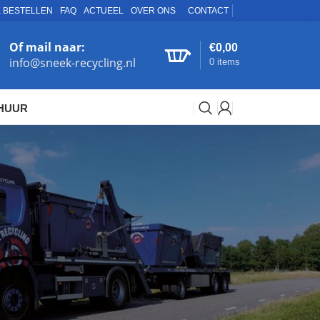
K BESTELLEN
FAQ
ACTUEEL
OVER ONS
CONTACT
Of mail naar:
€
0,00
info@sneek-recycling.nl
0
items
HUUR
uur dan een container voor tuinhout afval
n
36
72