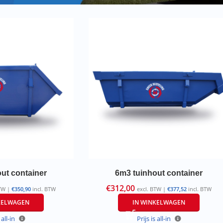
ut container
6m3 tuinhout container
€
312,00
BTW |
€
350,90
incl. BTW
excl. BTW |
€
377,52
incl. BTW
KELWAGEN
IN WINKELWAGEN
 all-in
Prijs is all-in