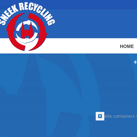
HOME
AFVALSOORTEN
Container v
Bouwafval
Je tuin aan het v
Puin en stenen
en je hebt het sne
Grofvuil
Groenafval
Alle containers
Houtafval
Tuinhout afval
Dakafval
Home
Tuinhout afv