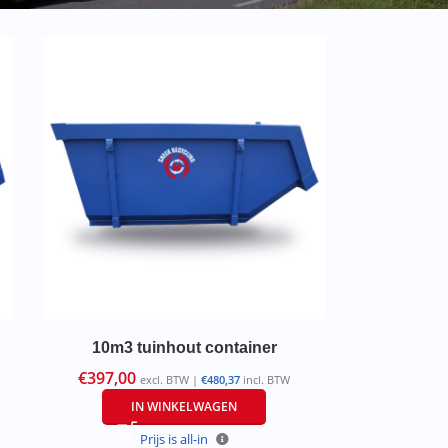
10m3 tuinhout container
€
397,00
excl. BTW |
€
480,37
incl. BTW
IN WINKELWAGEN
Prijs is all-in