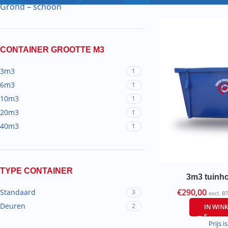
Grond – schoon
CONTAINER GROOTTE M3
3m3
1
6m3
1
10m3
1
20m3
1
40m3
1
TYPE CONTAINER
3m3 tuinho
€
290,00
Standaard
3
excl. 
Deuren
2
IN WIN
Prijs is