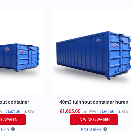
out container
40m3 tuinhout container huren
€
1.605,00
TW |
€
1.070,85
incl. BTW
excl. BTW |
€
1.942,05
incl. BTW
KELWAGEN
IN WINKELWAGEN
 all-in
Prijs is all-in