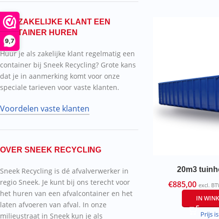
ALS ZAKELIJKE KLANT EEN
CONTAINER HUREN
9,7
Huur je als zakelijke klant regelmatig een
container bij Sneek Recycling? Grote kans
dat je in aanmerking komt voor onze
speciale tarieven voor vaste klanten.
Voordelen vaste klanten
OVER SNEEK RECYCLING
20m3 tuinh
Sneek Recycling is dé afvalverwerker in
regio Sneek. Je kunt bij ons terecht voor
€
885,00
excl. B
het huren van een afvalcontainer en het
IN WIN
laten afvoeren van afval. In onze
Prijs is
milieustraat in Sneek kun je als