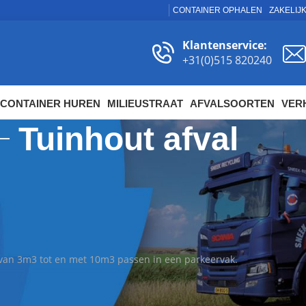
CONTAINER OPHALEN
ZAKELIJ
Klantenservice:
+31(0)515 820240
CONTAINER HUREN
MILIEUSTRAAT
AFVALSOORTEN
VER
Tuinhout afval
oor tuinhout afval huren
erbouwen en moet je gemakkelijk van je oude tuinhout af? H
l geregeld!
 van 3m3 tot en met 10m3 passen in een parkeervak.
al
Too