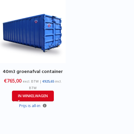
40m3 groenafval container
€
765,00
excl. BTW |
€
925,65
incl.
BTW
IN WINKELWAGEN
Prijs is all-in