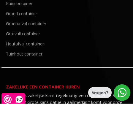
Puincontainer
Grond container
Groenafval container
Grofvuil container
Houtafval container
Tuinhout container
ZAKELIJKE EEN CONTAINER HUREN
Vragen?
Huur je als zakelijke klant regelmatig een container bij Sneek
9,7
Recycling? Grote kans dat je in aanmerking komt voor onze
speciale tarieven voor vaste klanten.
Voordelen vaste klanten →