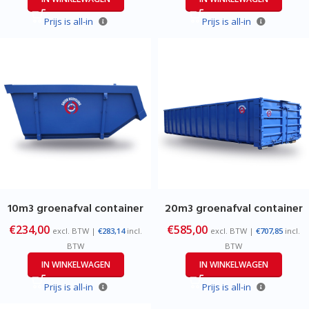
Prijs is all-in
Prijs is all-in
10m3 groenafval container
20m3 groenafval container
€
234,00
€
585,00
excl. BTW |
€
283,14
incl.
excl. BTW |
€
707,85
incl.
BTW
BTW
IN WINKELWAGEN
IN WINKELWAGEN
Prijs is all-in
Prijs is all-in