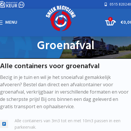
0515 820240
0
MENU
€
0,0
Groenafval
Alle containers voor groenafval
Bezig in je tuin en wil je het snoeiafval gemakkelijk
afvoeren? Bestel dan direct een afvalcontainer voor
groenafval, verkrijgbaar in verschillende formaten en voor
de scherpste prijs! Bij ons binnen een dag geleverd en
gratis transport en ophaalservice.
Alle containers van 3m3 tot en met 10m3 passen in een
parkeervak.