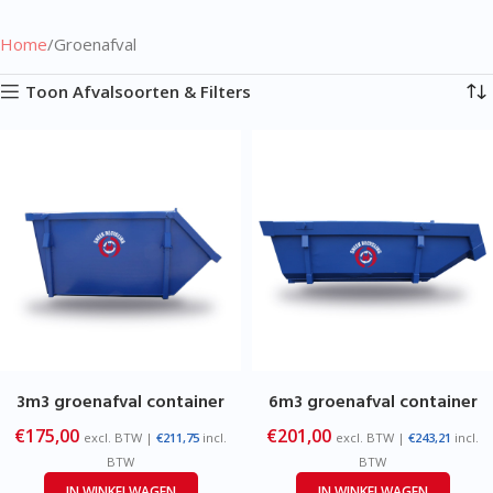
Home
Groenafval
Toon Afvalsoorten & Filters
3m3 groenafval container
6m3 groenafval container
€
175,00
€
201,00
excl. BTW |
€
211,75
incl.
excl. BTW |
€
243,21
incl.
BTW
BTW
IN WINKELWAGEN
IN WINKELWAGEN