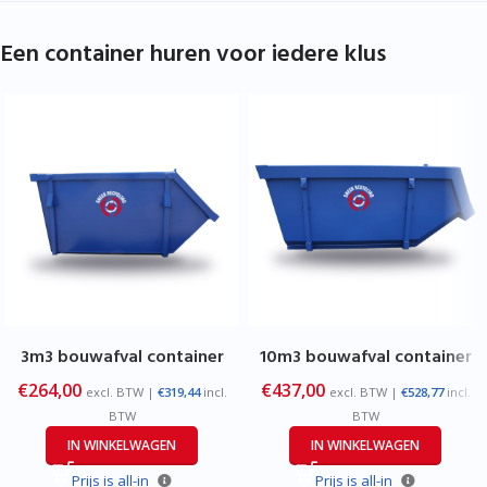
Een container huren voor iedere klus
3m3 bouwafval container
10m3 bouwafval container
€
264,00
€
437,00
excl. BTW |
€
319,44
incl.
excl. BTW |
€
528,77
incl.
BTW
BTW
IN WINKELWAGEN
IN WINKELWAGEN
Prijs is all-in
Prijs is all-in