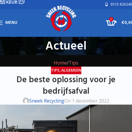
0515 820240
0
MENU
€
0,0
Actueel
Home
Tips
TIPS
,
ALGEMEEN
De beste oplossing voor je
bedrijfsafval
Sneek Recycling
On 1 december 2022