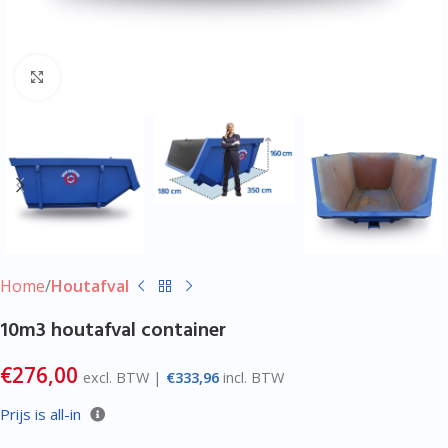
Klik voor vergroting
Home
Houtafval
10m3 houtafval container
€
276,00
excl. BTW |
€
333,96
incl. BTW
Prijs is all-in